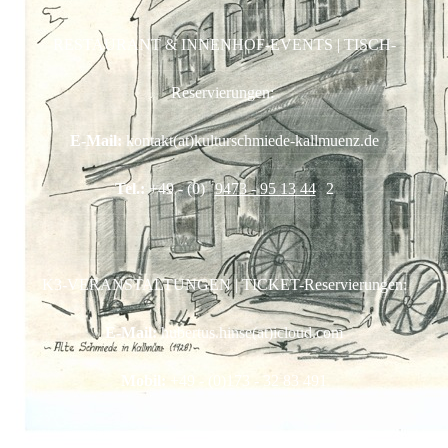
RESTAURANT & INNENHOF-EVENTS | TISCH-
Reservierungen:
E-Mail:
kontakt(at)kulturschmiede-kallmuenz.de
Tel.:
+49 - (0)
9473 - 95 13 44
2
K3-VERANSTALTUNGEN | TICKET-Reservierungen:
E-Mail:
hubertus.hinse(at)icloud.com
Mobil:
+49 - (0)173 - 32 83 491