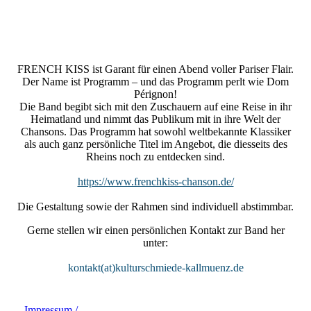
French_Kiss_Chanson_KULTURSCHMIEDE_Kallmünz_(c)_
Uli_Zrenner
FRENCH KISS ist Garant für einen Abend voller Pariser Flair.
Der Name ist Programm – und das Programm perlt wie Dom
Pérignon!
Die Band begibt sich mit den Zuschauern auf eine Reise in ihr
Heimatland und nimmt das Publikum mit in ihre Welt der
Chansons. Das Programm hat sowohl weltbekannte Klassiker
als auch ganz persönliche Titel im Angebot, die diesseits des
Rheins noch zu entdecken sind.
https://www.frenchkiss-chanson.de/
Die Gestaltung sowie der Rahmen sind individuell abstimmbar.
Gerne stellen wir einen persönlichen Kontakt zur Band her
unter:
kontakt(at)kulturschmiede-kallmuenz.de
Impressum /