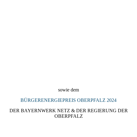
2024_Denkmalpreis_Landkreis_Regensburg_2024_Preisträgeri
n_KULTURSCHMIEDE_Kallmünz
sowie dem
BÜRGERENERGIEPREIS OBERPFALZ 2024
DER BAYERNWERK NETZ & DER REGIERUNG DER
OBERPFALZ