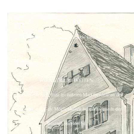
KUNSTSCHAFFENDE | KünstlerInnen- & Auftritts-
ANFRAGEN:
E-Mail:
kultur(at)kulturschmiede-kallmuenz.de
PARKMÖGLICHKEITEN:
Ausgewiesene Stellplätze im äußeren Marktbereich/ an den
Straßenrändern. Gute Möglichkeiten beispielsweise in der
Burglengenfelder Str.