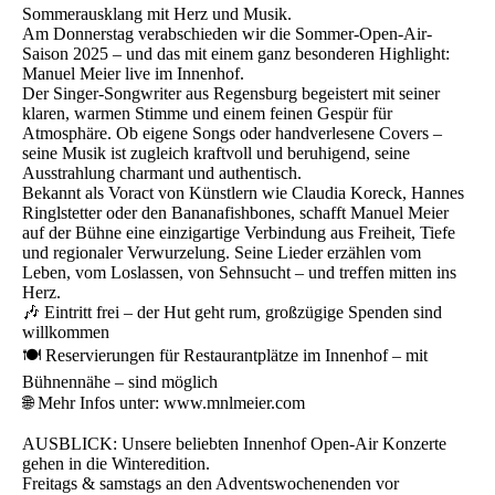
Sommerausklang mit Herz und Musik.
Am Donnerstag verabschieden wir die Sommer-Open-Air-
Saison 2025 – und das mit einem ganz besonderen Highlight:
Manuel Meier live im Innenhof.
Der Singer-Songwriter aus Regensburg begeistert mit seiner
klaren, warmen Stimme und einem feinen Gespür für
Atmosphäre. Ob eigene Songs oder handverlesene Covers –
seine Musik ist zugleich kraftvoll und beruhigend, seine
Ausstrahlung charmant und authentisch.
Bekannt als Voract von Künstlern wie Claudia Koreck, Hannes
Ringlstetter oder den Bananafishbones, schafft Manuel Meier
auf der Bühne eine einzigartige Verbindung aus Freiheit, Tiefe
und regionaler Verwurzelung. Seine Lieder erzählen vom
Leben, vom Loslassen, von Sehnsucht – und treffen mitten ins
Herz.
🎶 Eintritt frei – der Hut geht rum, großzügige Spenden sind
willkommen
🍽️ Reservierungen für Restaurantplätze im Innenhof – mit
Bühnennähe – sind möglich
🌐 Mehr Infos unter: www.mnlmeier.com
AUSBLICK: Unsere beliebten Innenhof Open-Air Konzerte
gehen in die Winteredition.
Freitags & samstags an den Adventswochenenden vor