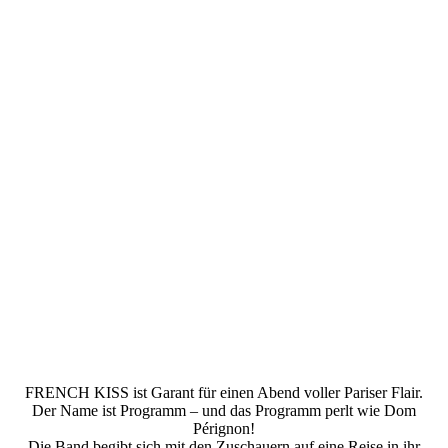
French_Kiss_Chanson_KULTURSCHMIEDE_Kallmünz_(c)_
Uli_Zrenner
FRENCH KISS ist Garant für einen Abend voller Pariser Flair.
Der Name ist Programm – und das Programm perlt wie Dom
Pérignon!
Die Band begibt sich mit den Zuschauern auf eine Reise in ihr