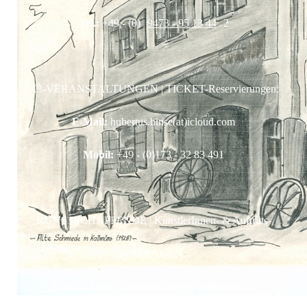
Tel.:
+49 - (0)
9473 - 95 13 44
2
K3-VERANSTALTUNGEN | TICKET-Reservierungen:
E-Mail:
hubertus.hinse(at)icloud.com
Mobil:
+49 - (0)173 - 32 83 491
KUNSTSCHAFFENDE | KünstlerInnen- & Auftritts-
ANFRAGEN:
E-Mail:
kultur(at)kulturschmiede-kallmuenz.de