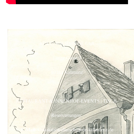
KULTURSCHMIEDE GbR
Lange Gasse 9
93183 Kallmünz
RESTAURANT & INNENHOF-EVENTS | TISCH-
Reservierungen:
E-Mail:
kontakt(at)kulturschmiede-kallmuenz.de