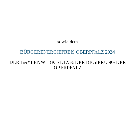
2024_Denkmalpreis_Landkreis_Regensburg_2024_Preisträgeri
n_KULTURSCHMIEDE_Kallmünz
sowie dem
BÜRGERENERGIEPREIS OBERPFALZ 2024
DER BAYERNWERK NETZ & DER REGIERUNG DER
OBERPFALZ