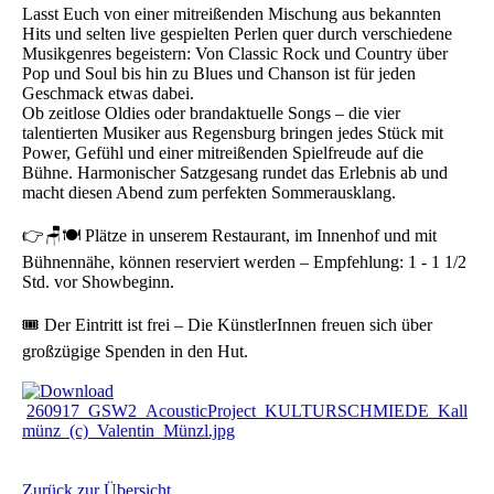
Lasst Euch von einer mitreißenden Mischung aus bekannten
Hits und selten live gespielten Perlen quer durch verschiedene
Musikgenres begeistern: Von Classic Rock und Country über
Pop und Soul bis hin zu Blues und Chanson ist für jeden
Geschmack etwas dabei.
Ob zeitlose Oldies oder brandaktuelle Songs – die vier
talentierten Musiker aus Regensburg bringen jedes Stück mit
Power, Gefühl und einer mitreißenden Spielfreude auf die
Bühne. Harmonischer Satzgesang rundet das Erlebnis ab und
macht diesen Abend zum perfekten Sommerausklang.
👉🪑🍽️ Plätze in unserem Restaurant, im Innenhof und mit
Bühnennähe, können reserviert werden – Empfehlung: 1 - 1 1/2
Std. vor Showbeginn.
🎟️ Der Eintritt ist frei – Die KünstlerInnen freuen sich über
großzügige Spenden in den Hut.
260917_GSW2_AcousticProject_KULTURSCHMIEDE_Kall
münz_(c)_Valentin_Münzl.jpg
Zurück zur Übersicht