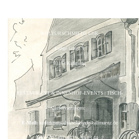
KULTURSCHMIEDE GbR
Lange Gasse 9
93183 Kallmünz
RESTAURANT & INNENHOF-EVENTS | TISCH-
Reservierungen:
E-Mail:
kontakt(at)kulturschmiede-kallmuenz.de
Tel.:
+49 - (0)
9473 - 95 13 44
2