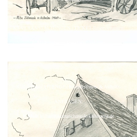
K3-VERANSTALTUNGEN | TICKET-Reservierungen:
E-Mail:
hubertus.hinse(at)icloud.com
Mobil:
+49 - (0)173 - 32 83 491
KUNSTSCHAFFENDE | KünstlerInnen- & Auftritts-
ANFRAGEN:
E-Mail:
kultur(at)kulturschmiede-kallmuenz.de