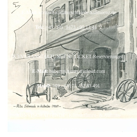
E-Mail:
kontakt(at)kulturschmiede-kallmuenz.de
Tel.:
+49 - (0)
9473 - 95 13 44
2
K3-VERANSTALTUNGEN | TICKET-Reservierungen:
E-Mail:
hubertus.hinse(at)icloud.com
Mobil:
+49 - (0)173 - 32 83 491
KUNSTSCHAFFENDE | KünstlerInnen- & Auftritts-
ANFRAGEN: