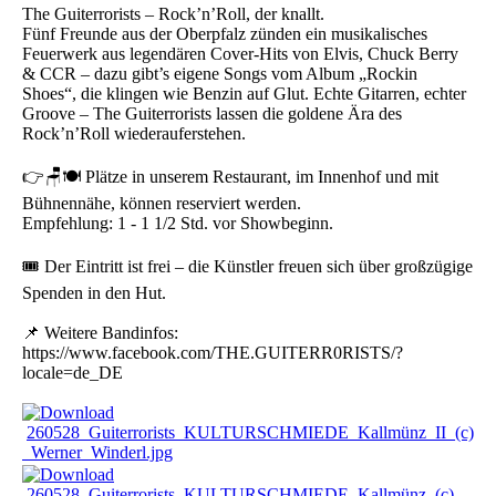
The Guiterrorists – Rock’n’Roll, der knallt.
Fünf Freunde aus der Oberpfalz zünden ein musikalisches
Feuerwerk aus legendären Cover-Hits von Elvis, Chuck Berry
& CCR – dazu gibt’s eigene Songs vom Album „Rockin
Shoes“, die klingen wie Benzin auf Glut. Echte Gitarren, echter
Groove – The Guiterrorists lassen die goldene Ära des
Rock’n’Roll wiederauferstehen.
👉🪑🍽️ Plätze in unserem Restaurant, im Innenhof und mit
Bühnennähe, können reserviert werden.
Empfehlung: 1 - 1 1/2 Std. vor Showbeginn.
🎟️ Der Eintritt ist frei – die Künstler freuen sich über großzügige
Spenden in den Hut.
📌 Weitere Bandinfos:
https://www.facebook.com/THE.GUITERR0RISTS/?
locale=de_DE
260528_Guiterrorists_KULTURSCHMIEDE_Kallmünz_II_(c)
_Werner_Winderl.jpg
260528_Guiterrorists_KULTURSCHMIEDE_Kallmünz_(c)_