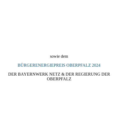
2024_Denkmalpreis_Landkreis_Regensburg_2024_Preisträgeri
n_KULTURSCHMIEDE_Kallmünz
sowie dem
BÜRGERENERGIEPREIS OBERPFALZ 2024
DER BAYERNWERK NETZ & DER REGIERUNG DER
OBERPFALZ