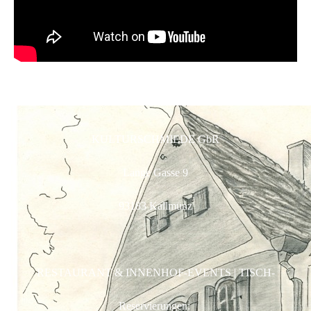
KULTURSCHMIEDE GbR
Lange Gasse 9
93183 Kallmünz
RESTAURANT & INNENHOF-EVENTS | TISCH-
Reservierungen: