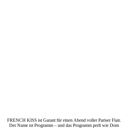
French_Kiss_Chanson_KULTURSCHMIEDE_Kallmünz_(c)_
Uli_Zrenner
FRENCH KISS ist Garant für einen Abend voller Pariser Flair.
Der Name ist Programm – und das Programm perlt wie Dom