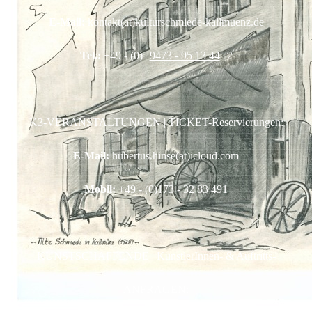
E-Mail:
kontakt(at)kulturschmiede-kallmuenz.de
Tel.:
+49 - (0)
9473 - 95 13 44
2
K3-VERANSTALTUNGEN | TICKET-Reservierungen:
E-Mail:
hubertus.hinse(at)icloud.com
Mobil:
+49 - (0)173 - 32 83 491
KUNSTSCHAFFENDE | KünstlerInnen- & Auftritts-
ANFRAGEN: