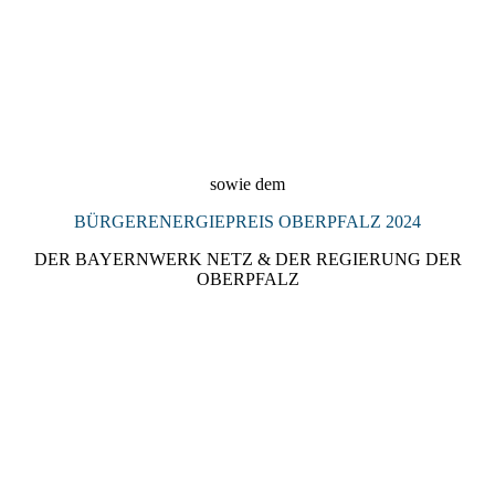
2024_Denkmalpreis_Landkreis_Regensburg_2024_Preisträgeri
n_KULTURSCHMIEDE_Kallmünz
sowie dem
BÜRGERENERGIEPREIS OBERPFALZ 2024
DER BAYERNWERK NETZ & DER REGIERUNG DER
OBERPFALZ