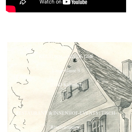
KULTURSCHMIEDE GbR
Lange Gasse 9
93183 Kallmünz
RESTAURANT & INNENHOF-EVENTS | TISCH-
Reservierungen: