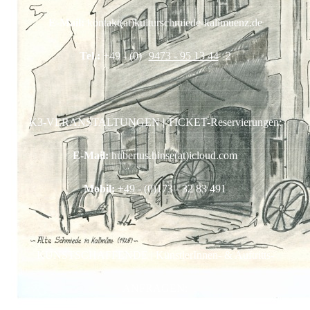
Reservierungen:
E-Mail:
kontakt(at)kulturschmiede-kallmuenz.de
Tel.:
+49 - (0)
9473 - 95 13 44
2
K3-VERANSTALTUNGEN | TICKET-Reservierungen:
E-Mail:
hubertus.hinse(at)icloud.com
Mobil:
+49 - (0)173 - 32 83 491
KUNSTSCHAFFENDE | KünstlerInnen- & Auftritts-