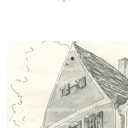
KULTURSCHMIEDE GbR
Lange Gasse 9
93183 Kallmünz
RESTAURANT & INNENHOF-EVENTS | TISCH-