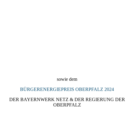
2024_Denkmalpreis_Landkreis_Regensburg_2024_Preisträgeri
n_KULTURSCHMIEDE_Kallmünz
sowie dem
BÜRGERENERGIEPREIS OBERPFALZ 2024
DER BAYERNWERK NETZ & DER REGIERUNG DER
OBERPFALZ