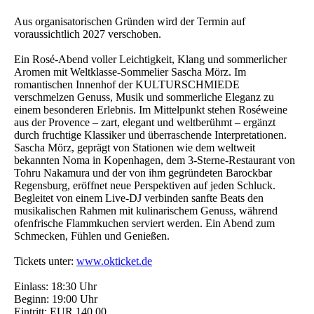
Aus organisatorischen Gründen wird der Termin auf
voraussichtlich 2027 verschoben.
Ein Rosé-Abend voller Leichtigkeit, Klang und sommerlicher
Aromen mit Weltklasse-Sommelier Sascha Mörz. Im
romantischen Innenhof der KULTURSCHMIEDE
verschmelzen Genuss, Musik und sommerliche Eleganz zu
einem besonderen Erlebnis. Im Mittelpunkt stehen Roséweine
aus der Provence – zart, elegant und weltberühmt – ergänzt
durch fruchtige Klassiker und überraschende Interpretationen.
Sascha Mörz, geprägt von Stationen wie dem weltweit
bekannten Noma in Kopenhagen, dem 3-Sterne-Restaurant von
Tohru Nakamura und der von ihm gegründeten Barockbar
Regensburg, eröffnet neue Perspektiven auf jeden Schluck.
Begleitet von einem Live-DJ verbinden sanfte Beats den
musikalischen Rahmen mit kulinarischem Genuss, während
ofenfrische Flammkuchen serviert werden. Ein Abend zum
Schmecken, Fühlen und Genießen.
Tickets unter:
www.okticket.de
Einlass: 18:30 Uhr
Beginn: 19:00 Uhr
Eintritt: EUR 140,00