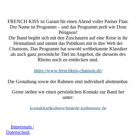
French_Kiss_Chanson_KULTURSCHMIEDE_Kallmünz_(c)_
Uli_Zrenner
FRENCH KISS ist Garant für einen Abend voller Pariser Flair.
Der Name ist Programm – und das Programm perlt wie Dom
Pérignon!
Die Band begibt sich mit den Zuschauern auf eine Reise in ihr
Heimatland und nimmt das Publikum mit in ihre Welt der
Chansons. Das Programm hat sowohl weltbekannte Klassiker
als auch ganz persönliche Titel im Angebot, die diesseits des
Rheins noch zu entdecken sind.
https://www.frenchkiss-chanson.de/
Die Gestaltung sowie der Rahmen sind individuell abstimmbar.
Gerne stellen wir einen persönlichen Kontakt zur Band her
unter:
kontakt(at)kulturschmiede-kallmuenz.de
Impressum /
Datenschutz