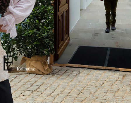
DE
Kallmünz